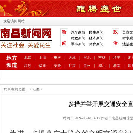
欢迎访问网站
汽车商情
民生新闻
美食文
时政新闻
经济新闻
时事观
军事新闻
体育新闻
法治生
北京
|
上海
|
重庆
|
天津
|
河北
|
吉林
|
辽宁
|
浙
江苏
|
福建
|
安徽
|
甘肃
|
贵州
|
湖北
|
湖南
|
四
您所在的位置：
>
江西
>
多措并举开展交通安全
时间： 2024-03-18 14:15 作者：南昌新闻 