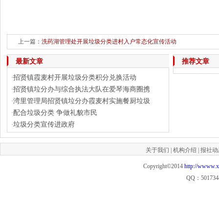
上一篇：
洗药湖管理处开展垃圾分类进村入户常态化宣传活动
下一篇：
“小手拉大
最新文章
推荐文章
招贤镇霞麦村开展垃圾分类积分兑换活动
·
招贤镇垃分办与综合执法大队在爱琴海商圈携
·
湾里管理局招贤镇垃分办霞麦村实施餐厨垃圾
·
配合垃圾分类 争做礼貌市民
·
垃圾分类宣传进政府
·
关于我们
|
机构介绍
|
报社动
Copyright©2014
http://wwww.
QQ：501734