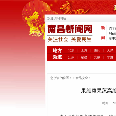
欢迎访问网站
汽车
时政
军事
北京
|
上海
|
重庆
|
天津
江苏
|
福建
|
安徽
|
甘肃
您所在的位置：
>
食品安全
>
果维康果蔬高维
时间： 20