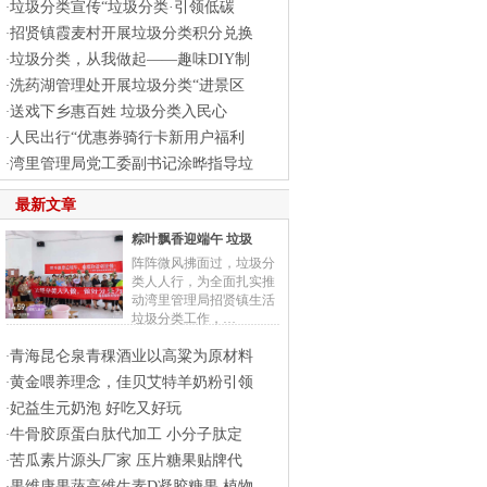
垃圾分类宣传“垃圾分类·引领低碳
·
招贤镇霞麦村开展垃圾分类积分兑换
·
垃圾分类，从我做起——趣味DIY制
·
洗药湖管理处开展垃圾分类“进景区
·
送戏下乡惠百姓 垃圾分类入民心
·
人民出行“优惠券骑行卡新用户福利
·
湾里管理局党工委副书记涂晔指导垃
·
最新文章
粽叶飘香迎端午 垃圾
阵阵微风拂面过，垃圾分
类人人行，为全面扎实推
动湾里管理局招贤镇生活
垃圾分类工作，…
青海昆仑泉青稞酒业以高粱为原材料
·
黄金喂养理念，佳贝艾特羊奶粉引领
·
妃益生元奶泡 好吃又好玩
·
牛骨胶原蛋白肽代加工 小分子肽定
·
苦瓜素片源头厂家 压片糖果贴牌代
·
果维康果蔬高维生素D凝胶糖果 植物