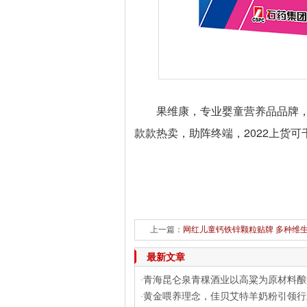
果维康，专业婴童营养品品牌
款款热卖，助阵终端，2022上货
上一篇：
网红儿童钙铁锌颗粒贴牌 多种维
最新文章
青海昆仑泉青稞酒业以高粱为原材料酿
·
黄金喂养理念，佳贝艾特羊奶粉引领行
·