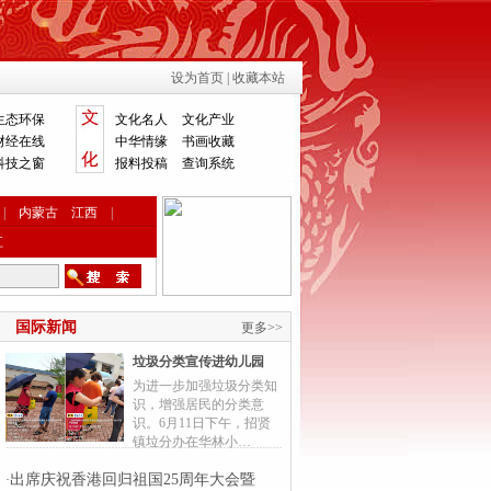
设为首页
|
收藏本站
生态环保
文化名人
文化产业
财经在线
中华情缘
书画收藏
科技之窗
报料投稿
查询系统
|
内蒙古
江西
|
江
国际新闻
更多>>
垃圾分类宣传进幼儿园
为进一步加强垃圾分类知
识，增强居民的分类意
识。6月11日下午，招贤
镇垃分办在华林小…
出席庆祝香港回归祖国25周年大会暨
·