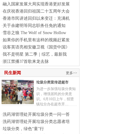
融入国家发展大局实现香港更好发展
·
在庆祝香港回归祖国二十五周年大会
·
香港市民讲述回归以来变迁：充满机
·
关于余建明等同志职务任免的通知
·
雪谷之狼 The Wolf of Snow Hollow
·
如果你的手机里有这样的视频赶紧发
·
说客英语亮相安徽卫视《国货中国》
·
我不是明星 第二季｜综艺，最新我
·
浙江禁播37首歌来龙去脉
·
民生新闻
更多>>
垃圾分类宣传进超市
为进一步加强垃圾分类知
识，增强居民的分类意
识。6月10日上午，招贤
镇垃分办在超市开…
洗药湖管理处开展垃圾分类一问一答
·
洗药湖管理处开展垃圾分类志愿者培
·
垃圾分类，绿色“童”行
·