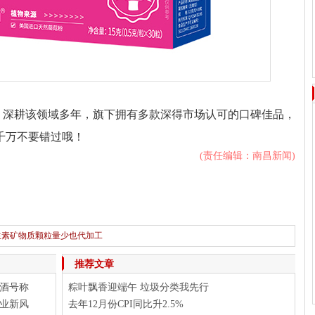
，深耕该领域多年，旗下拥有多款深得市场认可的口碑佳品，
可千万不要错过哦！
(责任编辑：南昌新闻)
生素矿物质颗粒量少也代加工
下一篇：
苦瓜素片源头厂家 压片糖果贴牌代加工 配方定制免费拿样
推荐文章
酒号称
粽叶飘香迎端午 垃圾分类我先行
业新风
去年12月份CPI同比升2.5%