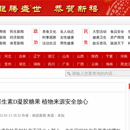
商情
民生新闻
美食文化
名人动态
大型活动
食品安全
新闻
经济新闻
时事观察
女性健康
健康卫生
房产商情
新闻
体育新闻
法治生活
男性健康
娱乐资讯
旅游天下
|
河北
|
吉林
|
辽宁
|
浙江
|
山东
|
山西
|
陕西
|
宁夏
|
河南
|
贵州
|
湖北
|
湖南
|
四川
|
广东
|
广西
|
云南
|
海南
|
黑龙
生素D凝胶糖果 植物来源安全放心
22-01-11 16:32 作者：南昌新闻 来源：未知