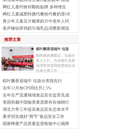
·
网红儿童钙铁锌颗粒贴牌 多种维生
·
网红儿童减肥特膳代餐粉代餐奶昔OE
·
青少年儿童压片糖果奶片中老年人钙
·
美庐臻铂草饲奶引领乳品消费新潮流
·
推荐文章
粽叶飘香迎端午 垃圾
阵阵微风拂面过，垃圾分
类人人行，为全面扎实推
动湾里管理局招贤镇生活
垃圾分类工作，…
粽叶飘香迎端午 垃圾分类我先行
·
去年12月份CPI同比升2.5%
·
去年生产流通领域食品安全监管见成
·
美国初裁中国输美黄原胶存在倾销行
·
湖北力争三年提高食品安全总体水平
·
要求切实做好“两节”食品安全工作
·
国家蜂蜜产品质量监督检验中心揭牌
·