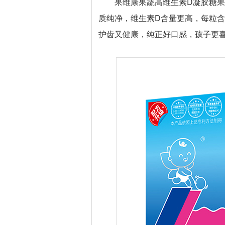
果维康果蔬高维生素D凝胶糖
质纯净，维生素D含量更高，每粒含
护齿又健康，纯正好口感，孩子更